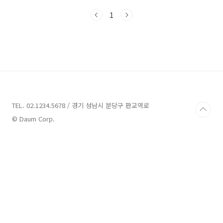
서는 롯데캐슬 브랜드 아파트로 많은 분들이 관
1
심을 보이고 있는데요. 부동산 투자에서 가장 매
력적인 요인인 안전마진이 최소 1억 확보된 단지
이기 때문입니다. 본 포스팅에서는 검단 롯데캐
슬 넥스티엘의 기본 정보, 분양가, 평면도, 신청자
격 등을 자세히 알아보도록 하겠습니다. 1) 기본
정보 검단 롯데캐슬 넥스티엘의 기본정보(공급내
역)를 알려 드리겠습니다. 주소: 인천광역시 서구
원당동 1061-1 / 검단신도시 RC1블록 규모: 아
파트 지하 2층, 지상 26층 ~ 29층 4..
TEL. 02.1234.5678 / 경기 성남시 분당구 판교역로
© Daum Corp.