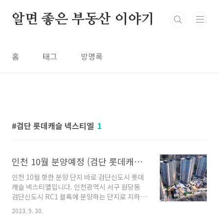
본문 바로가기
알면 좋은 부동산 이야기
홈
태그
방명록
검단 롯데캐슬 넥스티엘
1
인천 10월 분양예정 (검단 롯데캐슬 넥스티엘) 분양가, 평면도, 모집공고
인천 10월 핫한 분양 단지 바로 검단신도시 롯데
캐슬 넥스티엘입니다. 인천광역시 서구 원당동
검단신도시 RC1 블록에 분양하는 단지로 지하 2
층부터 지상 26~29층의 4개 동의 총 372세대로
2023. 9. 30.
구성되어 있습니다. 검단신도시에 처음으로 들어