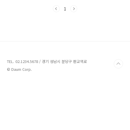
니다. 바로 힐스테이트 e편한세상 문정인데요.
1
분양가상한제가 적용되었으며, 심지어 후분양 아
파트라서 입주 예정일도 바로 내년 2024년 9월
입니다. 지난 6월부터 분양예정이라고 쭉 소식이
있어왔는데 드디어 11월 3일 금요일에 모집공고
가 났습니다. 본 포스팅에서는 많은 사람들이 손
꼽아 기다렸던 힐스테이트 e편한세상 문정의 기
본 정보, 분양가, 평면도, 신청자격 등을 자세히
알아보도록 하겠습니다. 1) 기본정보 힐스테이트
e편한세상 문정의 기본정보(공급내역)를 알려 드
TEL. 02.1234.5678 / 경기 성남시 분당구 판교역로
리겠습니다..
© Daum Corp.