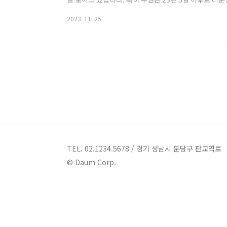
터 미분양 아파트 세대가 거의 없습니다. 보다 자세한 
2023. 11. 25.
트 리스트를 확인하려면 아래 글을 참조하시기 바랍니다.
시 미분양 아파트 현황 아래는 19년도부터 현재까지 수
입니다. 수원의 경우 23년 3월 팔달구 지동에서 수원성
하였지만, 그 이후로 해당 물량도 모두 소화하여 현..
TEL. 02.1234.5678 / 경기 성남시 분당구 판교역로
© Daum Corp.