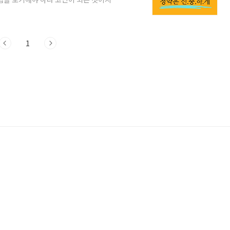
인 분양대금이 감당이 어려운 경우도 많습
가 10억이라고 보면, 단순 계산해도 주택담
 수준이기 때문에 부부라면 한 명의 급여가 통
데 금리는 계속 떨어질 생각을 하지 않고
1