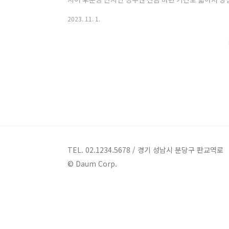
분위기에 휩쓸려 청약은 했으나 막상 당첨되니 고분양가
2023. 11. 1.
니다. 예를 들어 요즘 서울에서는 쉽게 볼 수 있는 분양
보대출 LTV가 5억이라면, 월 납입금액이 월 250만원
으로 들어가는 셈이지요. 금리가 낮기라도 하면 버텨볼텐
현재 주택담보대출 금리는 7%에 육박하고 ..
TEL. 02.1234.5678 / 경기 성남시 분당구 판교역로
© Daum Corp.