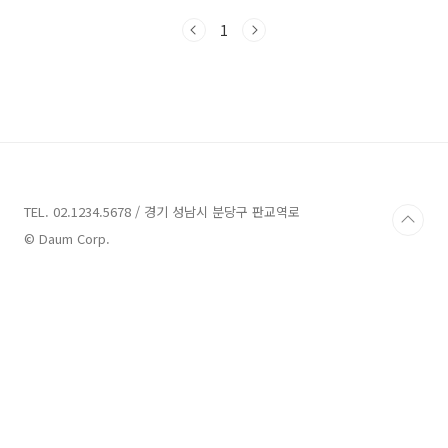
니다. 바로 힐스테이트 e편한세상 문정인데요.
1
분양가상한제가 적용되었으며, 심지어 후분양 아
파트라서 입주 예정일도 바로 내년 2024년 9월
입니다. 지난 6월부터 분양예정이라고 쭉 소식이
있어왔는데 드디어 11월 3일 금요일에 모집공고
가 났습니다. 본 포스팅에서는 많은 사람들이 손
꼽아 기다렸던 힐스테이트 e편한세상 문정의 기
본 정보, 분양가, 평면도, 신청자격 등을 자세히
알아보도록 하겠습니다. 1) 기본정보 힐스테이트
e편한세상 문정의 기본정보(공급내역)를 알려 드
TEL. 02.1234.5678 / 경기 성남시 분당구 판교역로
리겠습니다..
© Daum Corp.