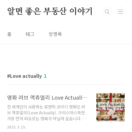
본문 바로가기
알면 좋은 부동산 이야기
홈
태그
방명록
Love actually
1
영화 러브 액츄얼리 Love Actually 리뷰
전 세계인이 사랑하는 로맨틱 코미디 영화인 러
브 액츄얼리(Love Actually). 크리스마스하면
가장 먼저 떠오르는 영화가 아닐까 싶습니다. 휴
그랜트, 리암 니슨, 키이라 나이틀리, 콜린 퍼스
2023. 3. 15.
등 유명한 영국 배우들이 대거 나오는 이 영화의