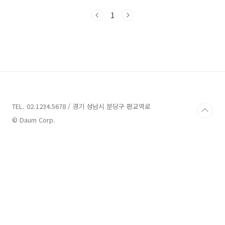
정보, 줄거리와 감상평을 공유하도록 하겠습니
1
다. 1. 영화의 정보 1) 감독: 리차드 커티스 (영국
최고의 영화감독 중 하나입니다.) 2) 출연진: 휴
그랜트, 리암 니슨, 콜린 퍼스, 로라 리니, 엠마 톰
슨, 앨런 릭먼, 키이라 나이틀리, 빌 나이 등 3) 개
봉연도: 2003년 4) 러닝타임: 130분 5) 네이버
평점: 9.22 6) Rotten Tomato Fresh 지수:
Tomatometer 64% / 관객점수 72% 2. 영화
의 줄거리 크리스마스 시즌..
TEL. 02.1234.5678 / 경기 성남시 분당구 판교역로
© Daum Corp.