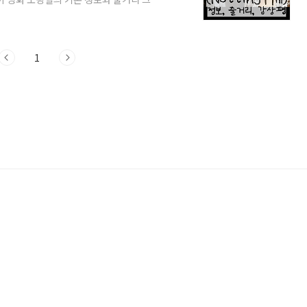
저 미첼 (Roger Michell) 2) 출연진:
임: 124분 5) 네이버 영화 평점: 9.5 6)
줄거리 미국의 유명한 영화배우인 애나 스콧
illiam Thack..
1