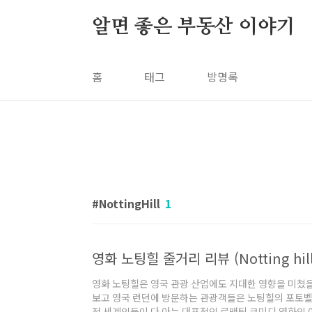
본문 바로가기
알면 좋은 부동산 이야기
홈
태그
방명록
NottingHill
1
영화 노팅힐 줄거리 리뷰 (Notting hill
영화 노팅힐은 영국 관광 산업에도 지대한 영향을 미쳤을
보고 영국 런던에 방문하는 관광객들은 노팅힐의 포토벨로
전 세계인들이 다 아는 대표적인 로맨틱 코미디 영화인 