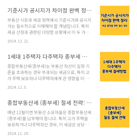
취득세 정보를 바탕으로, 세율 계산법과 절세 팁
기준시가 공시지가 차이점 완벽 정리: 세금 절약을 위한 필수 정보
을 정리했습니다. 기준시가 공시지가 차이점 완
벽 정리: 세금 절약을 위한 필수 정보부동산 시장
부동산 시장과 세금 정책에서 기준시가와 공시지
과 세금 정책에서 기준시가와 공시지가는 필수적
가는 필수적으로 이해해야 할 개념입니다. 특히
으로 이해해야 할 개념입니다. 특히 세금 산정과
세금 산정과 관련된 다양한 상황에서 이 두 가지
관련된 다양한 상황에서 이 두 가지 개념은 중요
개념은 중요한 역할을 하며, 이를 제대로 이해하
한 역할을 하며, 이를 제대로 이해
2024. 12. 21.
지 못하면 과도한 세금을 부담할 위험도 있습니
juan01.com 1. 부동산 취득세란?취득세는 부
다. 이번 글에서는 기준시가와 공시지가의 정의,
동산을 취득했을 때 해당 자산에 대해 부과되는
1세대 1주택자 다주택자 종부세 절세 방법
차이점, 2024년 최신 변화, 그리고 이를 활용한
세금입니다. 이는 지방자치단체의 재정에 사용되
세금 절약 방법을 상세히 설명하겠습니다.기준시
며,..
종합부동산세(종부세)는 부동산 자산이 일정 기
가와 공시지가란? 부동산 관련 세금과 평가에서
준을 초과하는 경우 부과되는 세금으로, 특히 고
자주 언급되는 기준시가와 공시지가는 각각의 목
가 주택 보유자나 다주택자에게 큰 영향을 미칩
적과 산정 방식이 다릅니다. 이를 정확히 이해하
니다. 부동산 시장의 규제가 강화됨에 따라, 많은
면 부동산 거래와 세금 관리에 큰 도움이 됩니
2024. 12. 5.
사람들이 종부세 부담을 줄이기 위한 방법을 고
다. 구분기준시가공시지가발표 기관국세청국토
민하고 있습니다. 2024년에는 1세대 1주택자 공
교통부주요 용도양도·상속·증여세 산정 기준재
종합부동산세 (종부세) 절세 전략: 세금 부담을 줄이는 현실적인 방법
제 확대와 다주택자에 대한 중과세 강화 등 주요
산세·종합부동산세 산정 기준적용 대상아파트,
정책 변화가 있었으며, 이에 따라 절세 전략이 더
주택, 상업용 부동산 등토..
매년 12월이면 부동산 소유자들은 종합부동산세
욱 중요해졌습니다. 하지만, 종부세는 세율과 공
(종부세)를 납부해야 합니다. 특히 고가 주택을
제 기준이 복잡하게 얽혀 있어 전략적 접근이 필
보유하거나 다주택자인 경우, 이 세금은 상당한
요합니다. 이 글에서는 2024년 최신 종부세 제도
부담으로 작용할 수 있습니다. 많은 사람들이 고
를 기반으로 한 실질적인 절세 방법을 다룹니다.
2024. 11. 29.
지서를 받고 나서야 대처 방법을 찾기 시작하지