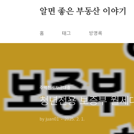
본문 바로가기
알면 좋은 부동산 이야기
홈
태그
방명록
주택전세자금대출
청년전용 보증부 월세
by juan01
2025. 2. 1.