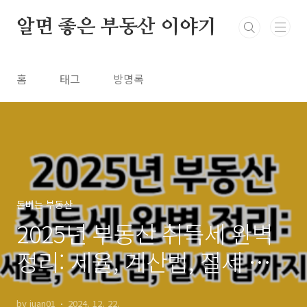
본문 바로가기
알면 좋은 부동산 이야기
홈
태그
방명록
돈버는 부동산
2025년 부동산 취득세 완벽
정리: 세율, 계산법, 절세 팁까
지
by juan01
2024. 12. 22.