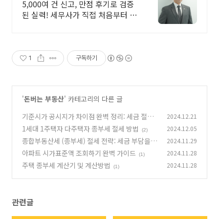
5,000여 건 신고, 만점 후기로 검증
된 실력! 세무사가 직접 처음부터 끝
까지/ 신고 후에도 세금 관련 언제든
지 편하게 연락하세요!
1
구독하기
'
돈버는 부동산
' 카테고리의 다른 글
기준시가 공시지가 차이점 완벽 정리: 세금 절약
2024.12.21
을 위한 필수 정보
1세대 1주택자 다주택자 종부세 절세 방법
2024.12.05
(3)
(2)
종합부동산세 (종부세) 절세 전략: 세금 부담을
2024.11.29
줄이는 현실적인 방법
아파트 시가표준액 조회하기 완벽 가이드
2024.11.28
(2)
(1)
주택 종부세 계산기 및 계산방법
2024.11.28
(1)
관련글