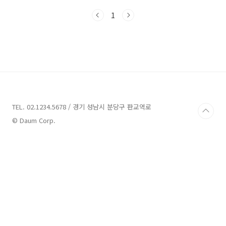
두시고 자금계획을 세우셔야 합니다. 관심있는
1
아파트 가격이 8억이라고 해서 8억으로 비용 지
출이 끝나는 것이 아니기 때문이지요. 영끌을 했
을 때 아파트 매물에 대한 비용만 준비된다면 불
충분하므로 매수에 대해 진지하게 고민하셔야 합
니다. 본 포스팅에서는 아파트 매매 시 추가로 드
는 비용들(중개수수료, 법무사비, 취득세 등)에
대해 자세히 알려드리도록 하겠습니다. 아파트,
주택을 거래할 때 드는 거래비용은 크게 주택가
격, 부동산 중개수수료, 법무사 비용(등기), 취득
TEL. 02.1234.5678 / 경기 성남시 분당구 판교역로
세로..
© Daum Corp.