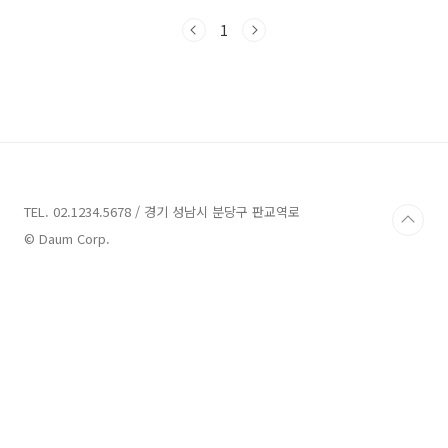
청할 수 있습니다. ▼지난 글▼ 전세 월세 세입자
1
원상복구 범위 및 특약사항 예시 문구 종합 안내
전세나 월세 계약이 끝나가는 시점에 도배, 장판,
문짝, 싱크대, 타일 등 원상복구 범위를 놓고 임대
인과 임차인 간에 분쟁이 종종 발생합니다. 가장
감정이 쉽게 상할 수 있는 부분인데요.
(adsbjuan01.com 임대차 계약을 맺고 가장
골치가 아픈 부분은 건물(주택)에 파손이나 하자
가 생겼을 경우 누구에게 수리 및 보수의 책임이
있는가에 대한 답입니다. 본 포스팅에서..
TEL. 02.1234.5678 / 경기 성남시 분당구 판교역로
© Daum Corp.