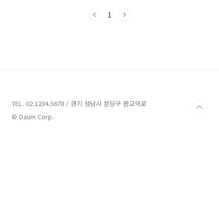
구(서초, 강남, 송파)에서 미루어지고 있었던 최
1
고 입지의 아파트들이 올해 2024년 대거 일반분
양을 합니다. 조합원들에게 배분된 후 어떤 평형
대가 일반분양으로 나올지, 평당 가격은 어떻게
될지가 초미의 관심사인데요. 본 포스팅에서는
2024년 서울 강남 3구의 아파트 분양 정보를 총
정리해서 자세히 알려드리도록 하겠습니다. 강남
3구 (서초, 강남, 송파) 분양 기본 정보 [서초구,
강남구, 송파구와 용산구 / 4개구]는 현재 유일하
게 남아있는 부동산 투기과열지구입니다. ..
TEL. 02.1234.5678 / 경기 성남시 분당구 판교역로
© Daum Corp.