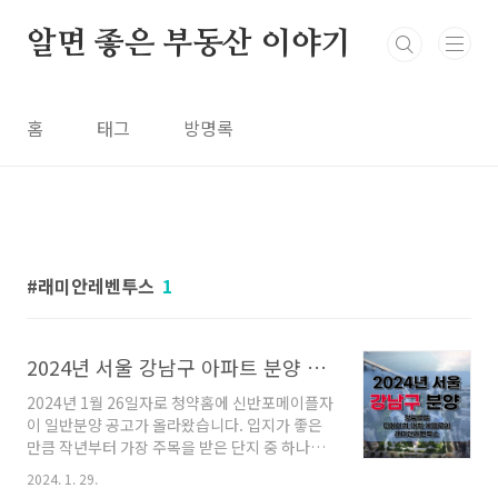
본문 바로가기
알면 좋은 부동산 이야기
홈
태그
방명록
래미안레벤투스
1
2024년 서울 강남구 아파트 분양 총 정리 (청담르엘, 디에이치대치에델루이, 래미안레벤투스)
2024년 1월 26일자로 청약홈에 신반포메이플자
이 일반분양 공고가 올라왔습니다. 입지가 좋은
만큼 작년부터 가장 주목을 받은 단지 중 하나이
며 주요 단지 중에서 가장 먼저 분양시장에 등장
2024. 1. 29.
했습니다. 화제성이 장난 아니죠! 그동안 강남 3