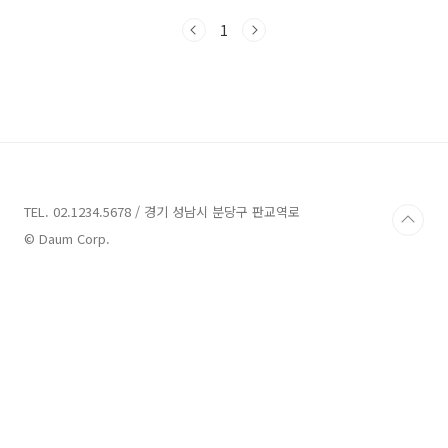
두시고 자금계획을 세우셔야 합니다. 관심있는
1
아파트 가격이 8억이라고 해서 8억으로 비용 지
출이 끝나는 것이 아니기 때문이지요. 영끌을 했
을 때 아파트 매물에 대한 비용만 준비된다면 불
충분하므로 매수에 대해 진지하게 고민하셔야 합
니다. 본 포스팅에서는 아파트 매매 시 추가로 드
는 비용들(중개수수료, 법무사비, 취득세 등)에
대해 자세히 알려드리도록 하겠습니다. 아파트,
주택을 거래할 때 드는 거래비용은 크게 주택가
격, 부동산 중개수수료, 법무사 비용(등기), 취득
TEL. 02.1234.5678 / 경기 성남시 분당구 판교역로
세로..
© Daum Corp.