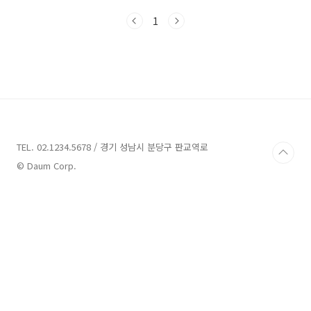
두시고 자금계획을 세우셔야 합니다. 관심있는
1
아파트 가격이 8억이라고 해서 8억으로 비용 지
출이 끝나는 것이 아니기 때문이지요. 영끌을 했
을 때 아파트 매물에 대한 비용만 준비된다면 불
충분하므로 매수에 대해 진지하게 고민하셔야 합
니다. 본 포스팅에서는 아파트 매매 시 추가로 드
는 비용들(중개수수료, 법무사비, 취득세 등)에
대해 자세히 알려드리도록 하겠습니다. 아파트,
주택을 거래할 때 드는 거래비용은 크게 주택가
격, 부동산 중개수수료, 법무사 비용(등기), 취득
TEL. 02.1234.5678 / 경기 성남시 분당구 판교역로
세로..
© Daum Corp.