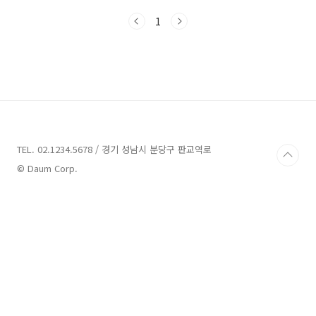
을 매번 체크해야 하죠. 이랬다가 저랬다가 너무
1
쉽게 세금요율을 손본다는 느낌을 지울 수 없습
니다. 제대로 정상화되어야 할 텐데요.. 본 포스
팅에서는 2024년 기준 양도세율, 취득세율, 재
산세율, 종합부동산세율(종부세율)을 표로 만들
어 한눈에 보기 쉽게 정리해서 보여드리도록 하
겠습니다. 2024 주택 취득세율 기준표 (개정
판) 부동산을 취득하면 지방세인 '취득세'가 과세
됩니다. 취득세란 동산이나 부동산 등의 자산을
취득한 이에게 부과되는 세금을 말합니다. 주..
TEL. 02.1234.5678 / 경기 성남시 분당구 판교역로
© Daum Corp.