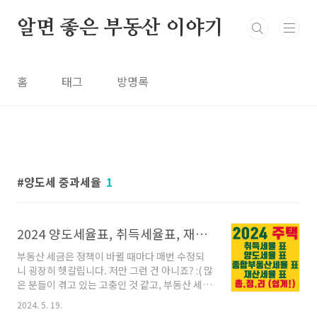
본문 바로가기
알면 좋은 부동산 이야기
홈
태그
방명록
양도세 중과세율
1
2024 양도세율표, 취득세율표, 재산세율표, 종합부동산세율표 한눈에! 총정리
부동산 세금은 정책이 바뀔 때마다 매번 수정되
니 굉장히 헷갈립니다. 저만 그런 건 아니죠? :( 많
은 분들이 겪고 있는 고충인 것 같고, 부동산 세금
관련 법은 그야말로 누더기법인 것 같습니다.
2024. 5. 19.
특히나 양도세랑 취득세 관련해서 수정된 사항