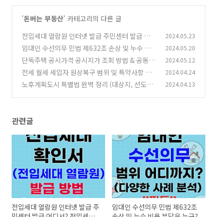
'
돈버는 부동산
' 카테고리의 다른 글
전입세대 열람원 인터넷 발급 주민센터 발급 어디
2024.05.23
서? 전입세대확인서
임대인 수선의무 민법 제632조 손상 및 누수 비
2024.05.20
(0)
용 부담은 누구?
단독주택 공시가격 공시지가 조회 방법 & 공동주
2024.05.12
(0)
택과의 차이점 정리
전세 월세 세입자 원상복구 범위 및 특약사항 예
2024.04.24
(0)
시 문구 종합 안내
노후계획도시 특별법 완벽 정리 (대상지, 선도지
2024.04.13
(0)
구 조건, 건축규제 완화 등)
(0)
관련글
전입세대 열람원 인터넷 발급 주
임대인 수선의무 민법 제632조
민센터 발급 어디서? 전입세대
손상 및 누수 비용 부담은 누구?