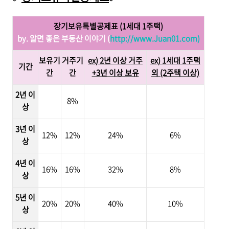
장기보유특별공제표 (1세대 1주택)
by. 알면 좋은 부동산 이야기 (
http://www.Juan01.com)
보유기
거주기
ex) 2년 이상 거주
ex) 1세대 1주택
기간
간
간
+3년 이상 보유
외 (2주택 이상)
2년 이
8%
상
3년 이
12%
12%
24%
6%
상
4년 이
16%
16%
32%
8%
상
5년 이
20%
20%
40%
10%
상