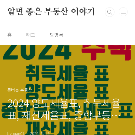
본문 바로가기
알면 좋은 부동산 이야기
홈
태그
방명록
돈버는 부동산
2024 양도세율표, 취득세율
표, 재산세율표, 종합부동산
세율표 한눈에! 총정리
by juan01
2024. 5. 19.