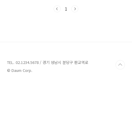
유형에 대해 알아보도록 하겠습니다. 최근 중앙
1
경제 기사 중 '깡통전세' 속출 22년 9월 전세보증
금 사고액 역대 최대 라는 기사가 있습니다. 부동
산이 수년간의 유례없는 급등기를 맞이했다가 침
체기에 들어스면서 집값 및 전세가가 하락을 면
치 못하고 있습니다. HUG의 전세보증보험은
2013년 9월에 출시되었는데, 지난 9월달의 전세
금 보증 사고가 총 523건이 발생했으며 액수가
1098억이라고 합니다. 2022년 1년 동안 발생한
게 아니라 한달동안 발생한 사건입니다. 정말이
TEL. 02.1234.5678 / 경기 성남시 분당구 판교역로
지..
© Daum Corp.