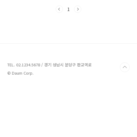
청할 수 있습니다. ▼지난 글▼ 전세 월세 세입자
1
원상복구 범위 및 특약사항 예시 문구 종합 안내
전세나 월세 계약이 끝나가는 시점에 도배, 장판,
문짝, 싱크대, 타일 등 원상복구 범위를 놓고 임대
인과 임차인 간에 분쟁이 종종 발생합니다. 가장
감정이 쉽게 상할 수 있는 부분인데요.
(adsbjuan01.com 임대차 계약을 맺고 가장
골치가 아픈 부분은 건물(주택)에 파손이나 하자
가 생겼을 경우 누구에게 수리 및 보수의 책임이
있는가에 대한 답입니다. 본 포스팅에서..
TEL. 02.1234.5678 / 경기 성남시 분당구 판교역로
© Daum Corp.