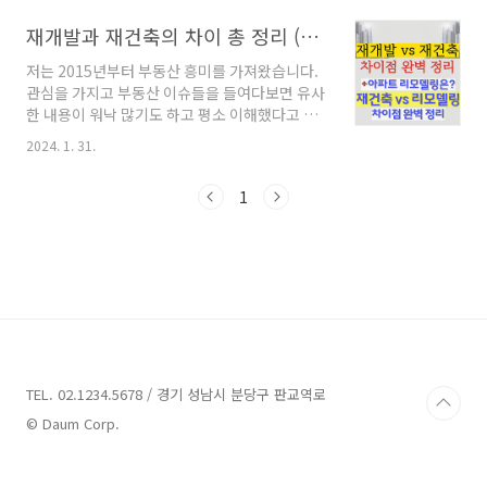
며 입법예고된 노후계획도시의 개념, 노후계획도
재개발과 재건축의 차이 총 정리 (+아파트 리모델링이란?)
시정비특별법의 확대된 대상지와 시행령 내용을
요약하여 쉽게 정리해서 알려드리도록 하겠습니
저는 2015년부터 부동산 흥미를 가져왔습니다.
다 노후계획도시의 개념 정의 1) 조성된 지 20년
관심을 가지고 부동산 이슈들을 들여다보면 유사
이 경과된 면적 100만㎡ 이상의 택지 → 단, 구도
한 내용이 워낙 많기도 하고 평소 이해했다고 생
심과 유휴부지는 전체 합산 면적의 20% 이하(
각했던 개념들도 갑작스럽게 헷갈리는 경우가 빈
50만㎡ 이내)로 제한 → 다시 말해서 이론적으로
2024. 1. 31.
번하게 발생하더라구요. 제가 부동산 공부를 하
80만㎡가 되면 옆에 있는 구도심 20만㎡을 붙여
며 가장 처음 의문을 가졌던 개념이 바로 재개발
서 정비할 수 있음을 의미 2) 택지개발사업 외에
1
과 재건축입니다. 도대체 이 두 개념의 차이가 무
도 산업단지 개발, 공공기관 이전에 따른 배후 주
엇인가!가 가장 궁금했었어요. 저와 비슷한 경우
거..
이기에 이 글을 클릭하셨으리라 생각합니다. 본
포스팅에서는 재개발과 재건축의 차이 그리고 덧
붙여 아파트 리모델링이란 무엇인지 자세히 살펴
보도록 하겠습니다. 재개발과 재건축의 공통점
재개발과 재건축, 이 두 가지 개념의 공통점이 있
습니다. 바로 도시의 낙후되고 오래된 주거환경
을 다시금 수선하고 개선하고자 하는데 의미를
TEL. 02.1234.5678 / 경기 성남시 분당구 판교역로
둔다는 점입니다. 도시 ..
© Daum Corp.