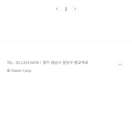
정리해 드렸는데요. ▼지난글(자세한 내용 정리
1
확인)▼ 노후계획도시정비특별법 시행령 입법예
고 내용 정리(재건축 완화 대상 확대) 2024년 1
월 31일 수요일에 국도교통부에서 발표한 노후
계획도시 특별법에 따라 재건축 안전진단 면제
기준 등이 구체화되었습니다. 재건축 요건 완화
는 많은 분들이 기다리던 소식인데요. 본 포
juan01.com 특별법의 시행일자가 얼마 남지 않
은 4월 27일이기에 한 번 더 정리하여 알려드리
려고 합니다. 본 포스팅에서는 노후계획도시 특
TEL. 02.1234.5678 / 경기 성남시 분당구 판교역로
별법에 대하여 한 번..
© Daum Corp.