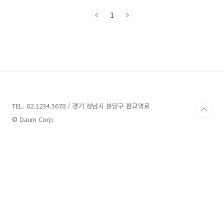
니다. 기존에는 중위소득 33% 이하인 가구에 대해서만 주거급여가
1
지급되었는데, 18년 10월 이후부터는 중위소득 47% 이하까지 주
거급여를 받을 수 있습니다. 이에 따라 기존에는 주거급여를 받지
못하셨던 분들도 주거급여를 받을 수 있도록 지원대상이 확대되었
으니, 오늘 말씀드리는 내용 꼭 확인하셔서 주거급여를 받으실 수
있는지 한번 확인해 보시기 바랍니다. 주거급여 지원대상 주거급여
를 신청..
TEL. 02.1234.5678 / 경기 성남시 분당구 판교역로
© Daum Corp.