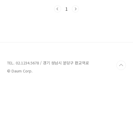
대비 가격 경쟁력을 갖추고 있으며, 뛰어난 교통
1
환경으로 운정신도시에 관심 있던 분들에게 많은
주목을 받고 있는데요. 본 포스팅에서는 지난 11
월 3일 금요일에 입주자 모집공고가 난 파주 운정
신도시 우미린 더 센텀의 기본 정보, 분양가 (주변
단지와 가격 비교), 평면도, 신청자격 등을 자세
히 알아보도록 하겠습니다. 1) 기본정보 파주 운
정신도시 우미린 더 센텀의 기본정보(공급내역)
를 알려 드리겠습니다. 주소: 경기도 파주시 파주
운정3택지개발지구 내 A21BL 규모: 지하 ..
TEL. 02.1234.5678 / 경기 성남시 분당구 판교역로
© Daum Corp.