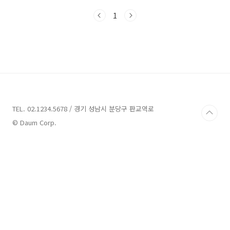
대비 가격 경쟁력을 갖추고 있으며, 뛰어난 교통
1
환경으로 운정신도시에 관심 있던 분들에게 많은
주목을 받고 있는데요. 본 포스팅에서는 지난 11
월 3일 금요일에 입주자 모집공고가 난 파주 운정
신도시 우미린 더 센텀의 기본 정보, 분양가 (주변
단지와 가격 비교), 평면도, 신청자격 등을 자세
히 알아보도록 하겠습니다. 1) 기본정보 파주 운
정신도시 우미린 더 센텀의 기본정보(공급내역)
를 알려 드리겠습니다. 주소: 경기도 파주시 파주
운정3택지개발지구 내 A21BL 규모: 지하 ..
TEL. 02.1234.5678 / 경기 성남시 분당구 판교역로
© Daum Corp.