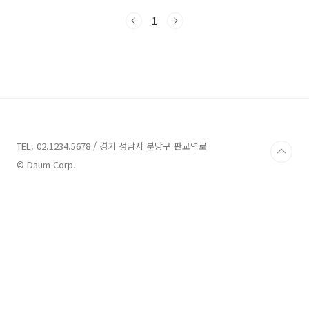
대비 가격 경쟁력을 갖추고 있으며, 뛰어난 교통
1
환경으로 운정신도시에 관심 있던 분들에게 많은
주목을 받고 있는데요. 본 포스팅에서는 지난 11
월 3일 금요일에 입주자 모집공고가 난 파주 운정
신도시 우미린 더 센텀의 기본 정보, 분양가 (주변
단지와 가격 비교), 평면도, 신청자격 등을 자세
히 알아보도록 하겠습니다. 1) 기본정보 파주 운
정신도시 우미린 더 센텀의 기본정보(공급내역)
를 알려 드리겠습니다. 주소: 경기도 파주시 파주
운정3택지개발지구 내 A21BL 규모: 지하 ..
TEL. 02.1234.5678 / 경기 성남시 분당구 판교역로
© Daum Corp.