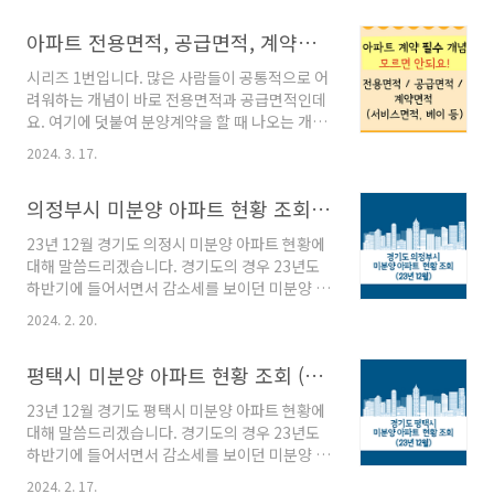
상복구 범위 민법 제 615조차주가 사용물을 반환
정리해 드렸는데요. ▼지난글(자세한 내용 정리
하는 때에는 이를 원상에..
아파트 전용면적, 공급면적, 계약면적, 베이 등 쉽게 이해하기
확인)▼ 노후계획도시정비특별법 시행령 입법예
고 내용 정리(재건축 완화 대상 확대) 2024년 1
시리즈 1번입니다. 많은 사람들이 공통적으로 어
월 31일 수요일에 국도교통부에서 발표한 노후
려워하는 개념이 바로 전용면적과 공급면적인데
계획도시 특별법에 따라 재건축 안전진단 면제
요. 여기에 덧붙여 분양계약을 할 때 나오는 개념
기준 등이 구체화되었습니다. 재건축 요건 완화
인 계약면적까지. 3가지 용어가 함께 쓰이니 헷갈
는 많은 분들이 기다리던 소식인데요. 본 포
2024. 3. 17.
릴 만도 합니다. 그 외에 서비스면적과 주거공용
juan01.com 특별법의 시행일자가 얼마 남지 않
면적은 무엇인지, 2베이 3베이 4베이가 의미하는
은 4월 27일이기에 한 번 더 정리하여 알려드리
의정부시 미분양 아파트 현황 조회 (23년 12월)
바가 무엇인지도 정확히 알아야 할 필요가 있습
려고 합니다. 본 포스팅에서는 노후계획도시 특
니다. 본 포스팅에서는 아파트 전용면적, 공급면
별법에 대하여 한 번..
23년 12월 경기도 의정시 미분양 아파트 현황에
적, 계약면적의 차이 그리고 서비스면적, 주거공
대해 말씀드리겠습니다. 경기도의 경우 23년도
용면적, 베이의 개념을 이미지와 함께 쉽게 알려
하반기에 들어서면서 감소세를 보이던 미분양 아
드리도록 하겠습니다. 아파트 면적(전용면적, 공
파트 세대수가 다시 증가하는 추세로 변하였습니
급면적, 계약면적+ 서비스면적, 주거공용면적
2024. 2. 20.
다. 다만 의정부시는 미분양 아파트 세대수가 정
등) 1. 아파트 전용면적 아파트의 전용면적은 쉽
체하고 있다가, 12월에 발생한 미분양으로 미분
게 말해서 우리가 사용하는 실질적인 '생활공
평택시 미분양 아파트 현황 조회 (23년 12월)
양 세대수가 큰폭으로 증가하였습니다. 자세한
간'이라고 보시면 됩니다. 주택형에 쓰이는 면적
내용은 아래에서 확인하실 수 있습니다. 보다 자
으로 신발을 벗고..
23년 12월 경기도 평택시 미분양 아파트 현황에
세한 지역별 미분양 아파트의 흐름과 미분양 아
대해 말씀드리겠습니다. 경기도의 경우 23년도
파트 리스트를 확인하려면 아래 글을 참조하시기
하반기에 들어서면서 감소세를 보이던 미분양 아
바랍니다. 수도권 및 지방 미분양 아파트 조회 의
파트 세대수가 다시 증가하는 추세로 변하였습니
정부시 미분양 아파트 현황 23년 12월 기준 경기
2024. 2. 17.